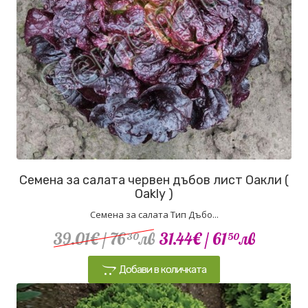
Семена за салата червен дъбов лист Оакли (
Oakly )
Семена за салата Тип Дъбо...
39.01€
/ 76
лв
31.44€
/ 61
лв
30
50
Добави в количката