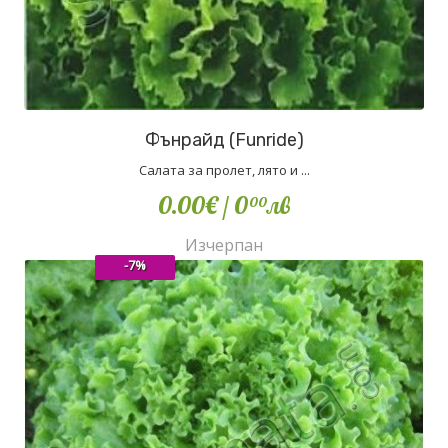
Фънрайд (Funride)
Салата за пролет, лято и ...
0.00€
/ 0
лв
00
Изчерпан
-7%