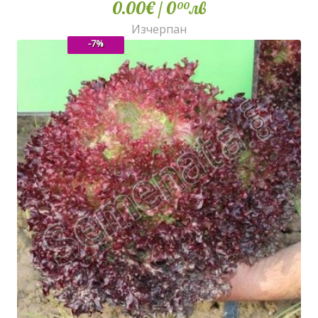
0.00€
/ 0
лв
00
Изчерпан
-7%