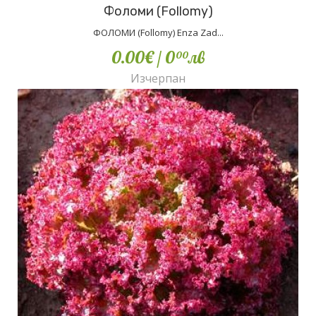
Фоломи (Follomy)
ФОЛОМИ (Follomy) Enza Zad...
0.00€
/ 0
лв
00
Изчерпан