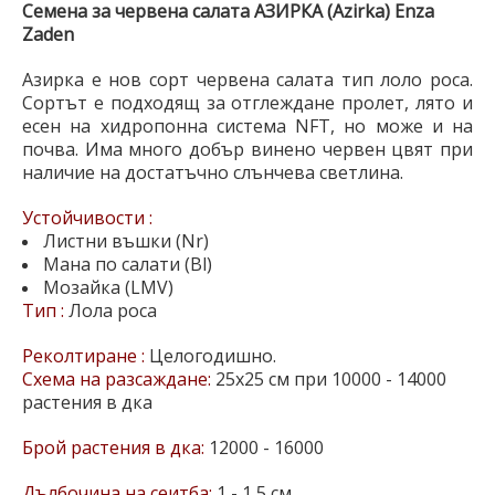
Семена за червена салата АЗИРКА (Azirka) Enza
Zaden
Азирка е нов сорт червена салата тип лоло роса.
Сортът е подходящ за отглеждане пролет, лято и
есен на хидропонна система NFT, но може и на
почва. Има много добър винено червен цвят при
наличие на достатъчно слънчева светлина.
Устойчивости :
Листни въшки (Nr)
Мана по салати (Bl)
Мозайка (LMV)
Тип :
Лола роса
Реколтиране :
Целогодишно.
Схема на разсаждане:
25х25 см при 10000 - 14000
растения в дка
Брой растения в дка:
12000 - 16000
Дълбочина на сеитба:
1 - 1,5 см