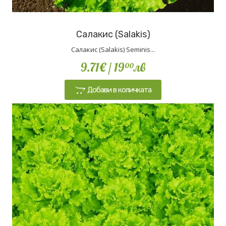
Салакис (Salakis)
Салакис (Salakis) Seminis...
9.71€
/ 19
лв
00
Добави в количката