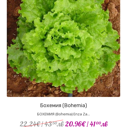
Бохемия (Bohemia)
БОХЕМИЯ (Bohemia) Enza Za...
22.24€
/ 43
лв
20.96€
/ 41
лв
50
00