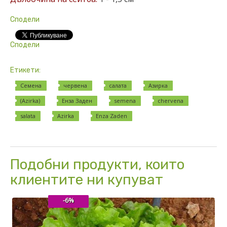
Сподели
Сподели
Етикети:
Семена
червена
салата
Азирка
(Azirka)
Енза Заден
semena
chervena
salata
Azirka
Enza Zaden
Подобни продукти, които
клиентите ни купуват
-6%