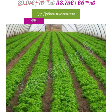
39.01€
/ 76
лв
33.75€
/ 66
лв
30
00
Добави в количката
-3%