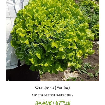
Фънфикс (Funfix)
Салата за есен, зима и пр...
34.40€
/ 67
лв
28