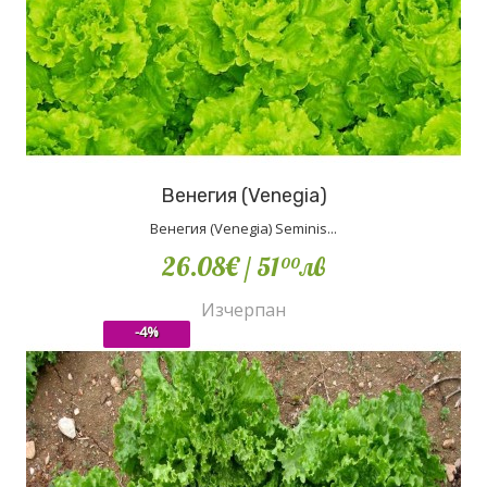
Венегия (Venegia)
Венегия (Venegia) Seminis...
26.08€
/ 51
лв
00
Изчерпан
-4%