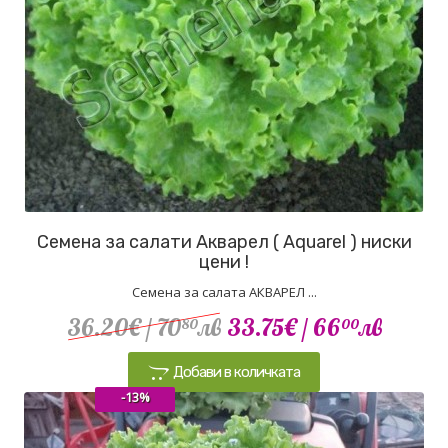
Семена за салати Акварел ( Aquarel ) ниски
цени !
Семена за салата АКВАРЕЛ ...
36.20€
/ 70
лв
33.75€
/ 66
лв
80
00
Добави в количката
-13%