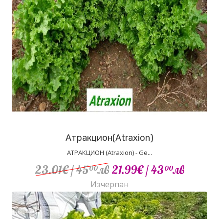
Атракцион(Atraxion)
АТРАКЦИОН (Atraxion) - Ge...
23.01€
/ 45
лв
21.99€
/ 43
лв
00
00
Изчерпан