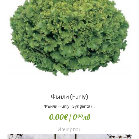
Фънли (Funly)
Фънли (Funly ) Syngenta (...
0.00€
/ 0
лв
00
Изчерпан