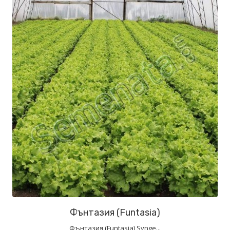
Фънтазия (Funtasia)
Фънтазия (Funtasia) Synge...