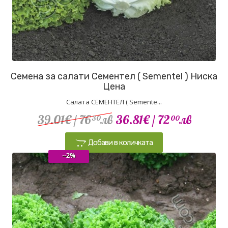
Семена за салати Сементел ( Sementel ) Ниска
Цена
Салата СЕМЕНТЕЛ ( Semente...
39.01€
/ 76
лв
36.81€
/ 72
лв
30
00
Добави в количката
--2%