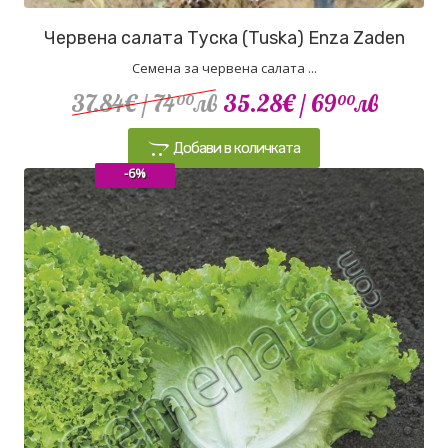
Червена салата Туска (Tuska) Enza Zaden
Семена за червена салата ...
37.84€
/ 74
лв
35.28€
/ 69
лв
00
00
Добави в количката
-6%