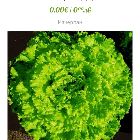
0.00€
/ 0
лв
00
Изчерпан