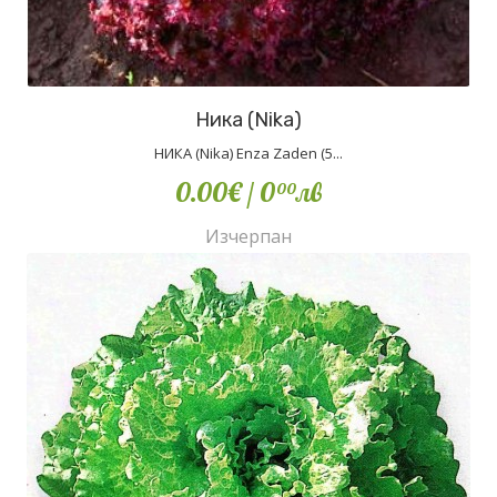
Ника (Nika)
НИКА (Nika) Enza Zaden (5...
0.00€
/ 0
лв
00
Изчерпан