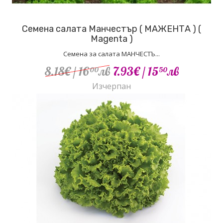
Семена салата Манчестър ( МАЖЕНТА ) (
Magenta )
Семена за салата МАНЧЕСТЪ...
8.18€
/ 16
лв
7.93€
/ 15
лв
00
50
Изчерпан