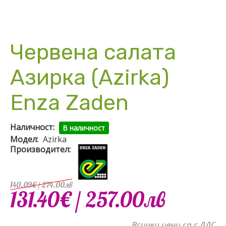
Червена салата
Азирка (Azirka)
Enza Zaden
Наличност:
В наличност
Модел:
Azirka
Производител:
140.09€
/ 274
.
00
лв
131.40€
/ 257
.
00
лв
Всички цени са с ДДС