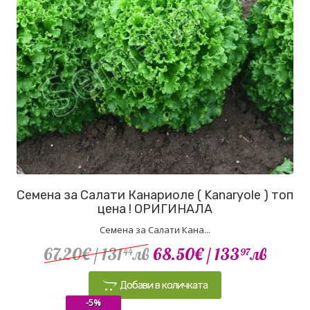
Семена за Салати Канариоле ( Kanaryole ) топ
цена ! ОРИГИНАЛА
Семена за Салати Кана...
67.20€
/ 131
лв
68.50€
/ 133
лв
44
97
Добави в количката
-5%