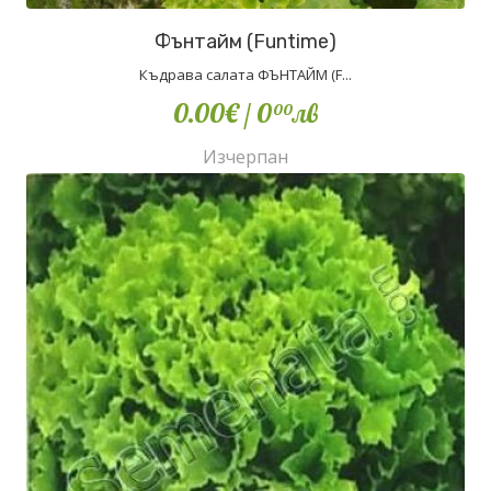
Фънтайм (Funtime)
Къдрава салата ФЪНТАЙМ (F...
0.00€
/ 0
лв
00
Изчерпан