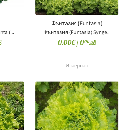
Фънтазия (Funtasia)
ta (...
Фънтазия (Funtasia) Synge...
в
0.00€
/ 0
лв
00
Изчерпан