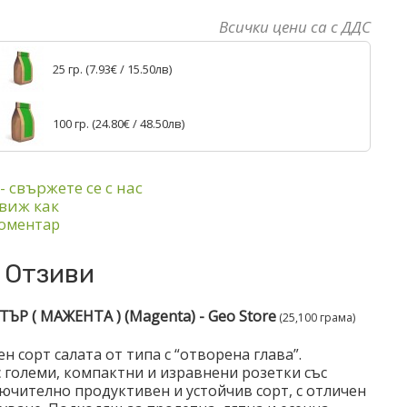
Всички цени са с ДДС
25 гр. (
7.93€
/ 15.50лв)
100 гр. (
24.80€
/ 48.50лв)
- свържете се с нас
 виж как
оментар
Отзиви
СТЪР ( МАЖЕНТА )
(
Magenta
) - Geo Store
(25,100 грама)
 сорт салата от типа с “отворена глава”.
с големи, компактни и изравнени розетки със
ючително продуктивен и устойчив сорт, с отличен