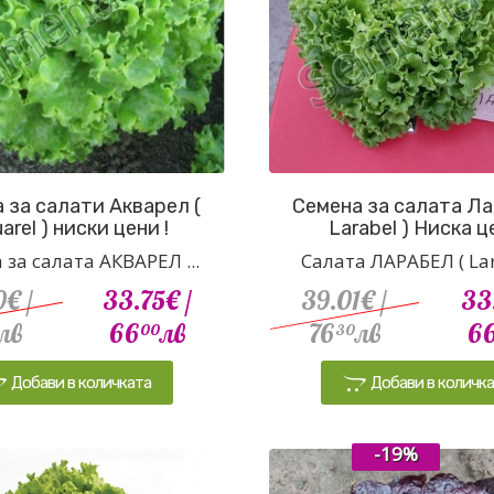
 за салати Акварел (
Семена за салата Ла
arel ) ниски цени !
Larabel ) Ниска ц
 за салата АКВАРЕЛ ...
Салата ЛАРАБЕЛ ( Lara
0€
/
33.75€
/
39.01€
/
33
лв
66
лв
76
лв
6
00
30
Добави в количката
Добави в количк
-19%