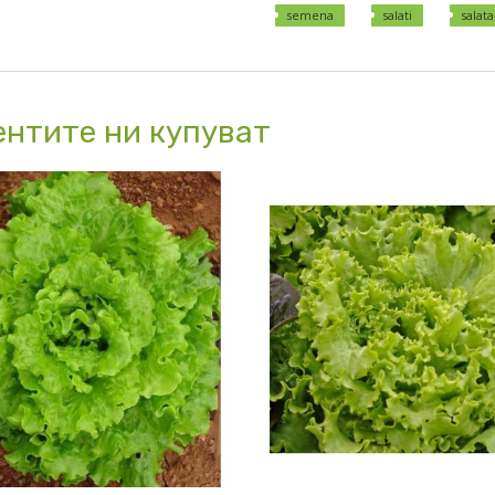
semena
salati
salata
ентите ни купуват