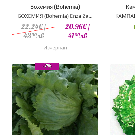
Бохемия (Bohemia)
Кам
БОХЕМИЯ (Bohemia) Enza Za...
КАМПАНИ
22.24€
/
20.96€
/
43
лв
41
лв
50
00
Изчерпан
-7%