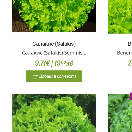
Салакис (Salakis)
В
Салакис (Salakis) Seminis...
Венеги
9.71€
/ 19
лв
2
00
Добави в количката