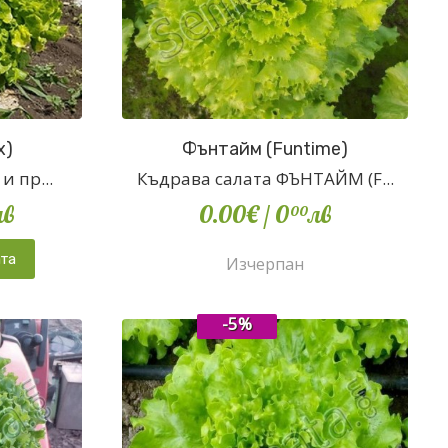
x)
Фънтайм (Funtime)
и пр...
Къдрава салата ФЪНТАЙМ (F...
лв
0.00€
/ 0
лв
00
ата
Изчерпан
-5%