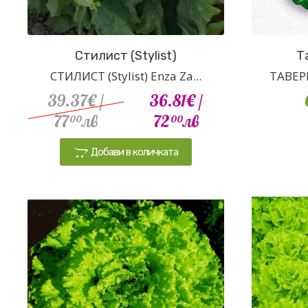
Стилист (Stylist)
Т
СТИЛИСТ (Stylist) Enza Za...
ТАВЕРН
39.37€
/
36.81€
/
77
лв
72
лв
00
00
Добави в количката