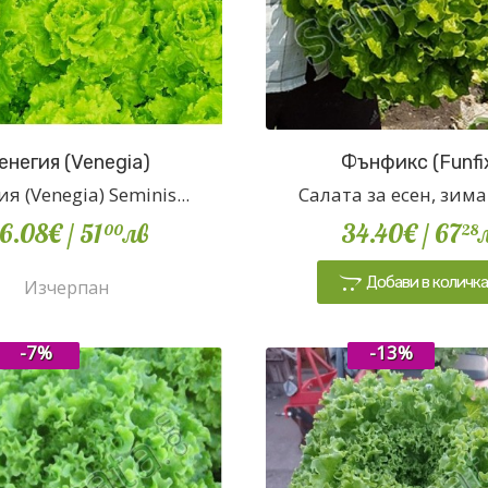
енегия (Venegia)
Фънфикс (Funfi
я (Venegia) Seminis...
Салата за есен, зима 
6.08€
/ 51
лв
34.40€
/ 67
00
28
Добави в количк
Изчерпан
-7%
-13%