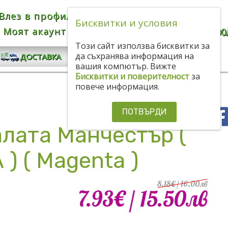
Влез в профила
Bulgarian
BGN
Бисквитки и условия
Моят акаунт
КОЛИЧКА
0.00€
/ 0
.
00
Този сайт използва бисквитки за
КОНТАКТИ
да съхранява информация на
ДОСТАВКА
вашия компютър. Вижте
Бисквитки и поверителност
за
повече информация.
ПОТВЪРДИ
лата Манчестър (
 ( Magenta )
8.18€
/ 16
.
00
лв
7.93€
/ 15
.
50
лв