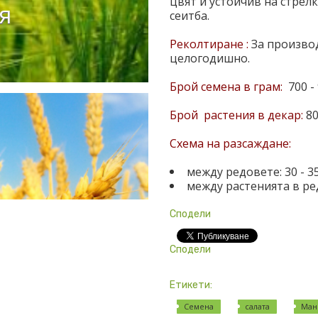
цвят и устойчив на стрел
я
сеитба.
Реколтиране :
За производ
целогодишно.
Брой семена в грам:
700 -
Брой растения в декар:
80
Схема на разсаждане:
между редовете:
30 - 3
между растенията в ре
Сподели
Сподели
Етикети:
Семена
салата
Ман