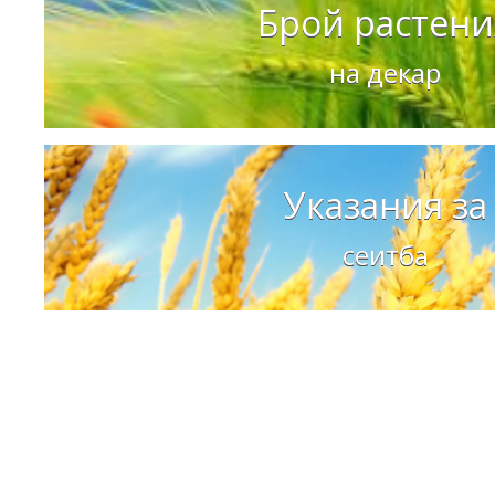
Брой растени
на декар
Указания за
сеитба