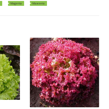
Magenta
Мажента