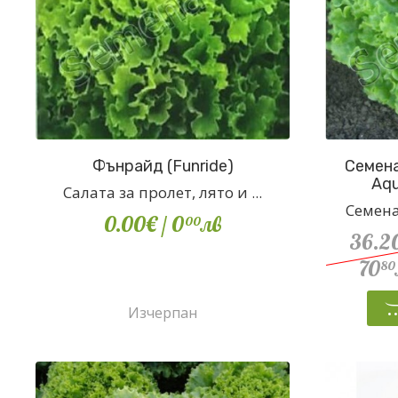
Фънрайд (Funride)
Семена
Aqu
Салата за пролет, лято и ...
Семена
0.00€
/ 0
лв
00
36.2
70
80
Изчерпан