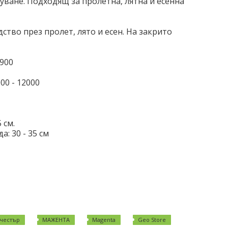
куване. Подходящ за пролетна, лятна и есенна
ство през пролет, лято и есен. На закрито
 900
00 -
12000
5 см.
да:
30 - 35 см
честър
МАЖЕНТА
Magenta
Geo Store