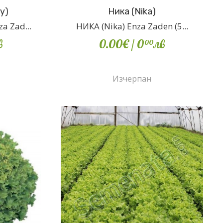
y)
Ника (Nika)
a Zad...
НИКА (Nika) Enza Zaden (5...
в
0.00€
/ 0
лв
00
Изчерпан