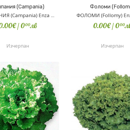
пания (Campania)
Фоломи (Follom
Я (Campania) Enza ...
ФОЛОМИ (Follomy) Enz
0.00€
/ 0
лв
0.00€
/ 0
л
00
00
Изчерпан
Изчерпан