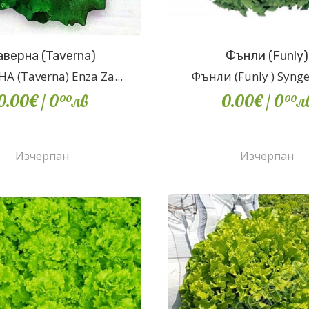
аверна (Taverna)
Фънли (Funly)
А (Taverna) Enza Za...
Фънли (Funly ) Syngen
0.00€
/ 0
лв
0.00€
/ 0
л
00
00
Изчерпан
Изчерпан