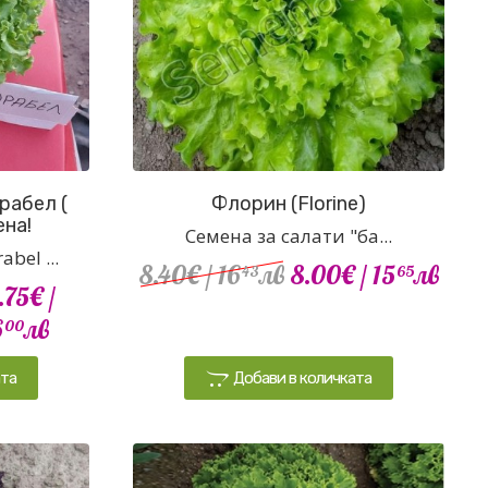
рабел (
Флорин (Florine)
ена!
Семена за салати "ба...
bel ...
8.40€
/ 16
лв
8.00€
/ 15
лв
43
65
.75€
/
6
лв
00
ата
Добави в количката