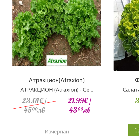
Атракцион(Atraxion)
Ф
АТРАКЦИОН (Atraxion) - Ge...
Салата
23.01€
/
21.99€
/
3
45
лв
43
лв
00
00
Изчерпан