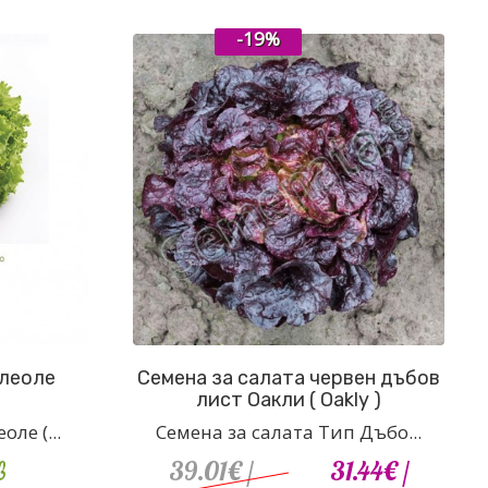
-19%
Олеоле
Семена за салата червен дъбов
лист Оакли ( Oakly )
ле (...
Семена за салата Тип Дъбо...
в
39.01€
/
31.44€
/