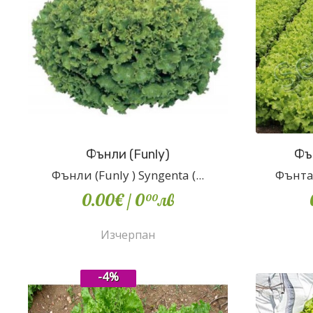
Фънли (Funly)
Фъ
Фънли (Funly ) Syngenta (...
Фънтаз
0.00€
/ 0
лв
00
Изчерпан
-4%