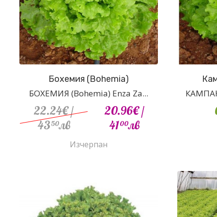
Бохемия (Bohemia)
Кам
БОХЕМИЯ (Bohemia) Enza Za...
КАМПАНИ
22.24€
/
20.96€
/
43
лв
41
лв
50
00
Изчерпан