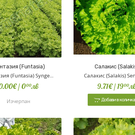
нтазия (Funtasia)
Салакис (Salaki
ия (Funtasia) Synge...
Салакис (Salakis) Sem
0.00€
/ 0
лв
9.71€
/ 19
л
00
00
Добави в количк
Изчерпан