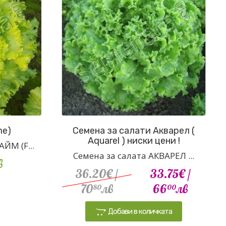
me)
Семена за салати Акварел (
Aquarel ) ниски цени !
ЙМ (F...
Семена за салата АКВАРЕЛ ...
в
36.20€
/
33.75€
/
70
лв
66
лв
80
00
Добави в количката