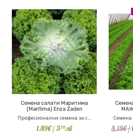
Семена салати Маритима
Семена
(Maritima) Enza Zaden
МАЖЕ
Професионални семена за с...
Семена 
1.89€
/ 3
лв
8.18€
/ 
70