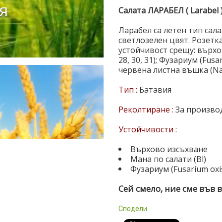
я
Салата ЛАРАБЕЛ ( Larabel 
Ларабел са летен тип сал
светлозелен цвят. Розетк
устойчивост срещу: върхово
28, 30, 31); Фузариум (Fus
червена листна въшка (Naso
Тип :
Батавия
Реколтиране :
За произво
Устойчивости :
Върхово изсъхване
Мана по салати (Bl)
Фузариум (Fusarium oxis
Сей смело, ние сме във в
Сподели