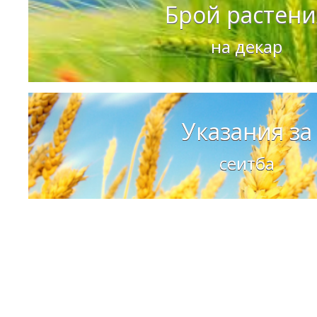
Брой растени
на декар
Указания за
сеитба