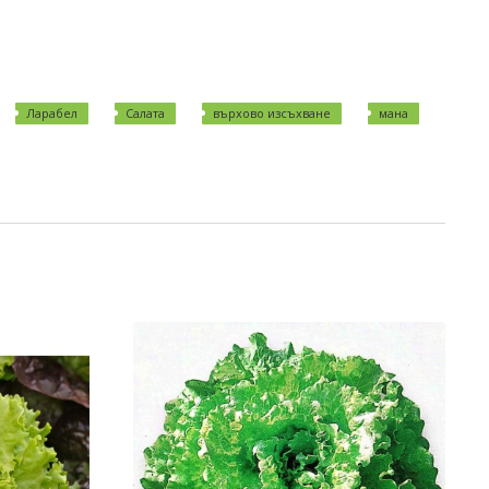
Ларабел
Салата
върхово изсъхване
мана