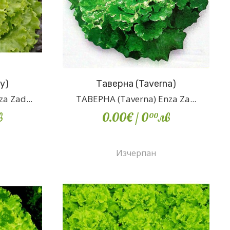
y)
Таверна (Taverna)
a Zad...
ТАВЕРНА (Taverna) Enza Za...
в
0.00€
/ 0
лв
00
Изчерпан