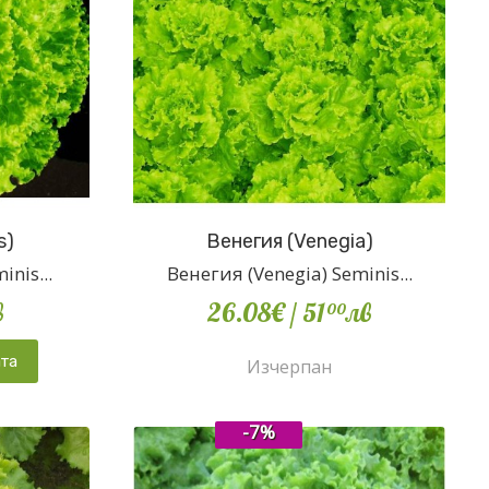
s)
Венегия (Venegia)
inis...
Венегия (Venegia) Seminis...
в
26.08€
/ 51
лв
00
ата
Изчерпан
-7%