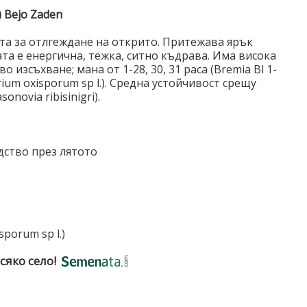
)
Bejo Zaden
ата за отлгеждане на открито. Притежава ярък
ата е енергична, тежка, ситно къдрава. Има висока
 изсъхване; мана от 1-28, 30, 31 раса (Bremia Bl 1-
arium oxisporum sp l.). Средна устойчивост срещу
novia ribisinigri).
дство през лятото
porum sp l.)
сяко село!