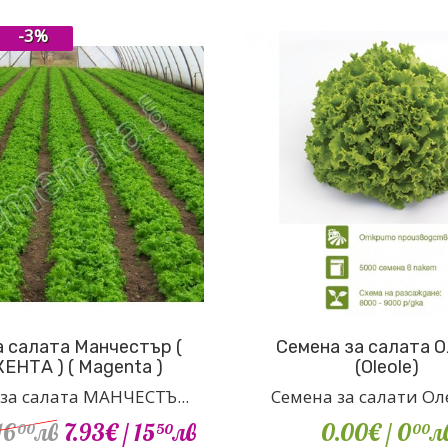
-3%
 салата Манчестър (
Семена за салата 
НТА ) ( Magenta )
(Oleole)
за салата МАНЧЕСТЪ...
Семена за салати Олео
16
лв
7.93€
/ 15
лв
0.00€
/ 0
л
00
50
00