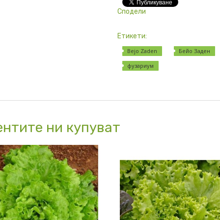
Сподели
Етикети:
Bejo Zaden
Бейо Заден
фузариум
ентите ни купуват