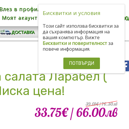
Влез в профила
Bulgarian
BGN
Бисквитки и условия
Моят акаунт
КОЛИЧКА
0.00€
/ 0
.
00
Този сайт използва бисквитки за
КОНТАКТИ
да съхранява информация на
ДОСТАВКА
вашия компютър. Вижте
Бисквитки и поверителност
за
повече информация.
ПОТВЪРДИ
 салата Ларабел (
Ниска цена!
39.01€
/ 76
.
30
лв
33.75€
/ 66
.
00
лв