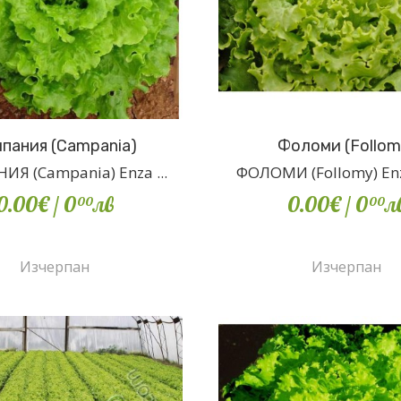
пания (Campania)
Фоломи (Follom
Я (Campania) Enza ...
ФОЛОМИ (Follomy) Enz
0.00€
/ 0
лв
0.00€
/ 0
л
00
00
Изчерпан
Изчерпан