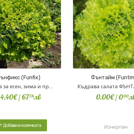
ънфикс (Funfix)
Фънтайм (Funti
 за есен, зима и пр...
Къдрава салата ФЪНТА
4.40€
/ 67
лв
0.00€
/ 0
л
28
00
Добави в количката
Изчерпан