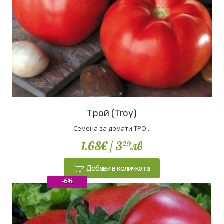
Трой (Troy)
Семена за домати ТРО...
1.68€
/ 3
лв
29
Добави в количката
-6%