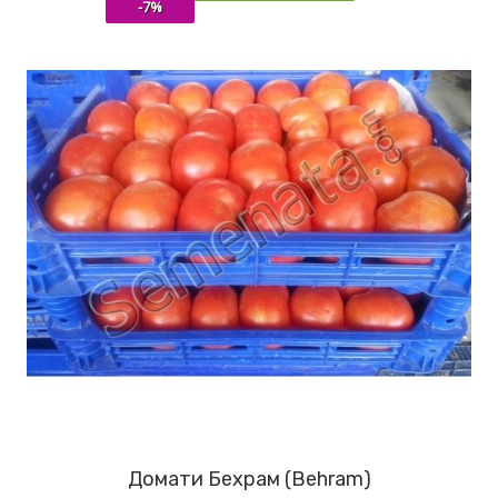
-7%
Домати Бехрам (Behram)