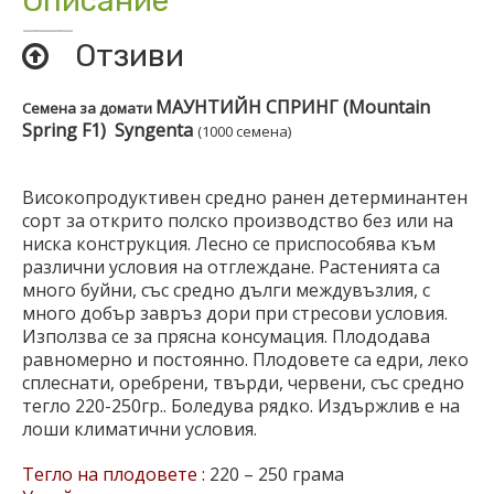
Описание
Отзиви
МАУНТИЙН СПРИНГ (Mountain
Семена за домати
Spring F1) Syngenta
(1000 семена)
Високопродуктивен средно ранен детерминантен
сорт за открито полско производство без или на
ниска конструкция. Лесно се приспособява към
различни условия на отглеждане. Растенията са
много буйни, със средно дълги междувъзлия, с
много добър завръз дори при стресови условия.
Използва се за прясна консумация. Плододава
равномерно и постоянно. Плодовете са едри, леко
сплеснати, оребрени, твърди, червени, със средно
тегло 220-250гр.. Боледува рядко. Издържлив е на
лоши климатични условия.
Тегло на плодовете :
220 – 250 грама