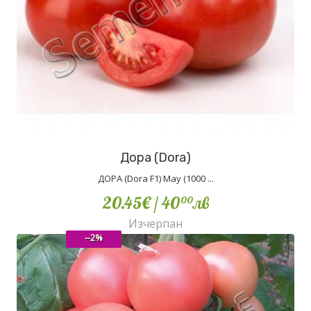
Дора (Dora)
ДОРА (Dora F1) May (1000 ...
20.45€
/ 40
лв
00
Изчерпан
--2%