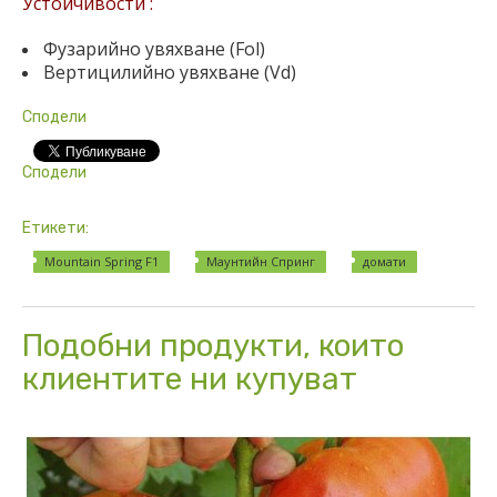
Устойчивости :
Фузарийно увяхване (Fol)
Вертицилийно увяхване (Vd)
Сподели
Сподели
Етикети:
Mountain Spring F1
Маунтийн Спринг
домати
Подобни продукти, които
клиентите ни купуват