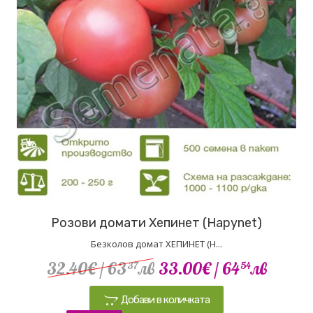
Розови домати Хепинет (Hapynet)
Безколов домат ХЕПИНЕТ (H...
32.40€
/ 63
лв
33.00€
/ 64
лв
37
54
Добави в количката