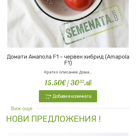
Домати Амапола F1 – червен хибрид (Amapola
F1)
Кратко описание Дома...
15.50€
/ 30
лв
32
Добави в количката
Виж още
НОВИ ПРЕДЛОЖЕНИЯ !