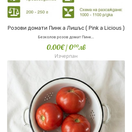
Розови домати Пинк а Лишъс ( Pink a Licious )
Безколов розов домат Пинк...
0.00€
/ 0
лв
00
Изчерпан