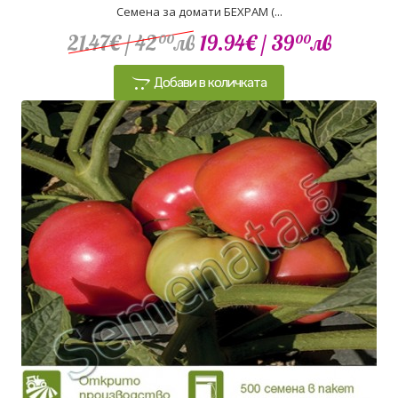
Семена за домати БЕХРАМ (...
21.47€
/ 42
лв
19.94€
/ 39
лв
00
00
Добави в количката