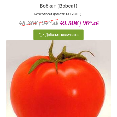
Бобкат (Bobcat)
Безколови домати БОБКАТ (...
48.36€
/ 94
лв
49.50€
/ 96
лв
58
81
Добави в количката