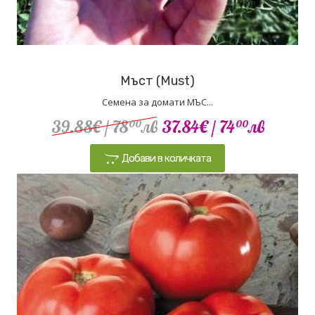
Мъст (Must)
Семена за домати МЪС...
39.88€
/ 78
лв
37.84€
/ 74
лв
00
00
Добави в количката