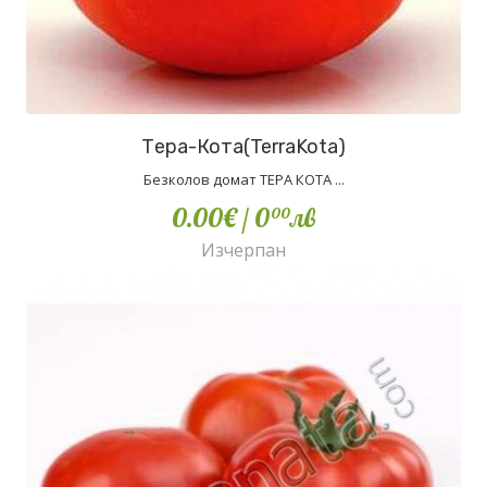
Тера-Кота(TerraKota)
Безколов домат ТЕРА КОТА ...
0.00€
/ 0
лв
00
Изчерпан