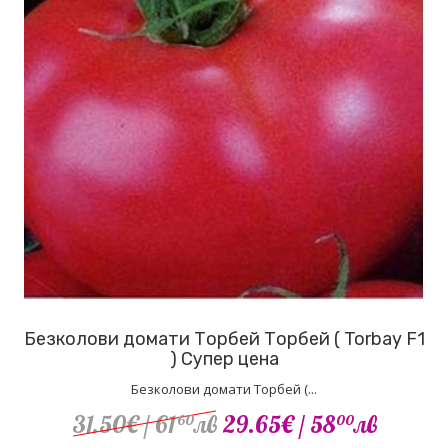
Безколови домати Торбей Торбей ( Torbay F1
) Супер цена
Безколови домати Торбей (...
31.50€
/ 61
лв
29.65€
/ 58
лв
60
00