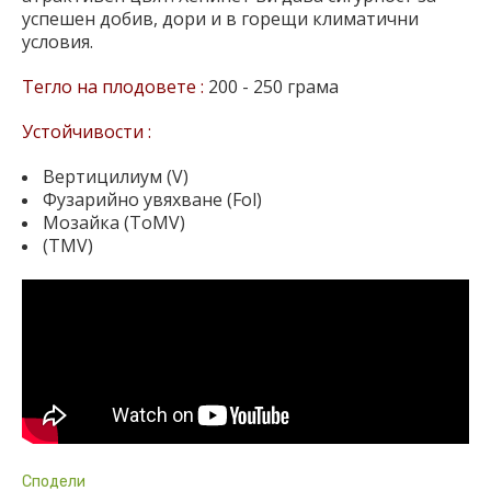
успешен добив, дори и в горещи климатични
условия.
Тегло на плодовете :
200 - 250 грама
Устойчивости :
Вертицилиум (V)
Фузарийно увяхване (Fol)
Мозайка (ToMV)
(TMV)
Сподели