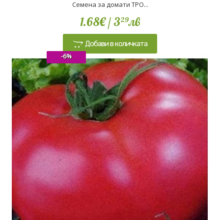
Семена за домати ТРО...
1.68€
/ 3
лв
29
Добави в количката
-6%