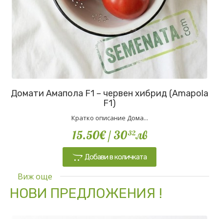
Домати Амапола F1 – червен хибрид (Amapola
F1)
Кратко описание Дома...
15.50€
/ 30
лв
32
Добави в количката
Виж още
НОВИ ПРЕДЛОЖЕНИЯ !