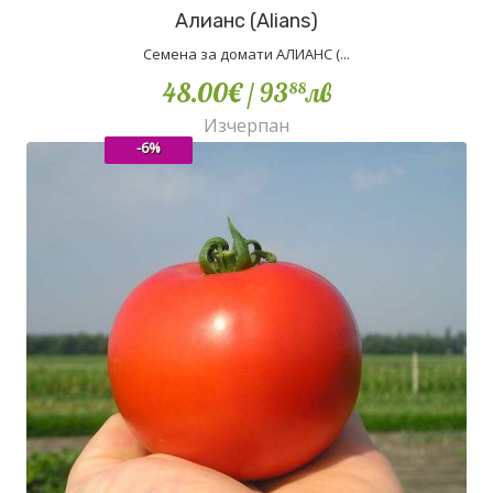
Алианс (Alians)
Семена за домати АЛИАНС (...
48.00€
/ 93
лв
88
Изчерпан
-6%