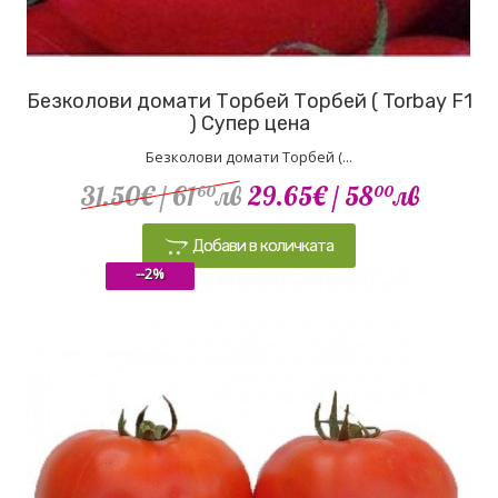
Безколови домати Торбей Торбей ( Torbay F1
) Супер цена
Безколови домати Торбей (...
31.50€
/ 61
лв
29.65€
/ 58
лв
60
00
Добави в количката
--2%