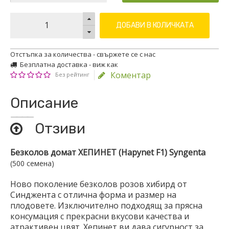
ДОБАВИ В КОЛИЧКАТА
Отстъпка за количества - свържете се с нас
Безплатна доставка - виж как
Коментар
Без рейтинг
Описание
Отзиви
Безколов домат ХЕПИНЕТ (Hapynet
F1) Syngenta
(500 семена)
Ново поколение безколов розов хибирд от
Синджента с отлична форма и размер на
плодовете. Изключително подходящ за прясна
консумация с прекрасни вкусови качества и
атрактивен цвят. Хепинет ви дава сигурност за