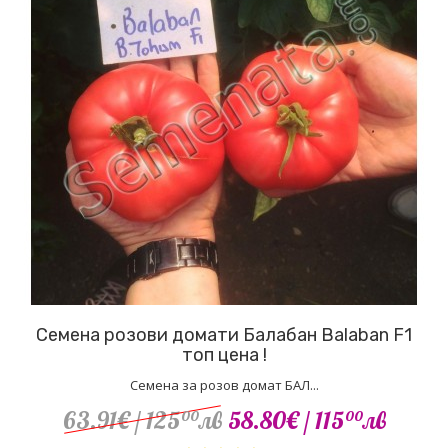
Семена розови домати Балабан Balaban F1
топ цена !
Семена за розов домат БАЛ...
63.91€
/ 125
лв
58.80€
/ 115
лв
00
00