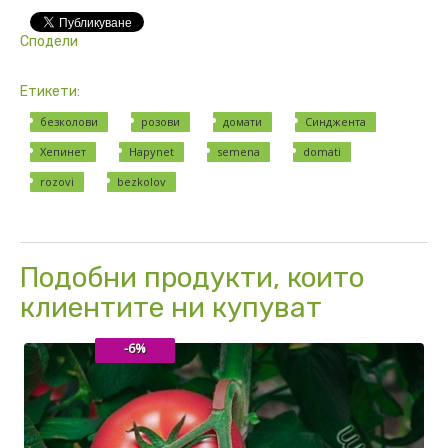
Сподели
Етикети:
безколови
розови
домати
Синджента
Хепинет
Hapynet
semena
domati
rozovi
bezkolov
Подобни продукти, които
клиентите ни купуват
-6%