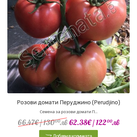
Розови домати Перуджино (Perudjino)
Семена за розови домати П...
66.47€
/ 130
лв
62.38€
/ 122
лв
00
00
Добави в количката