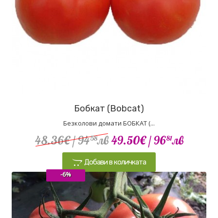
Бобкат (Bobcat)
Безколови домати БОБКАТ (...
48.36€
/ 94
лв
49.50€
/ 96
лв
58
81
Добави в количката
-6%