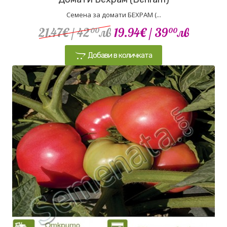
Семена за домати БЕХРАМ (...
21.47€
/ 42
лв
19.94€
/ 39
лв
00
00
Добави в количката