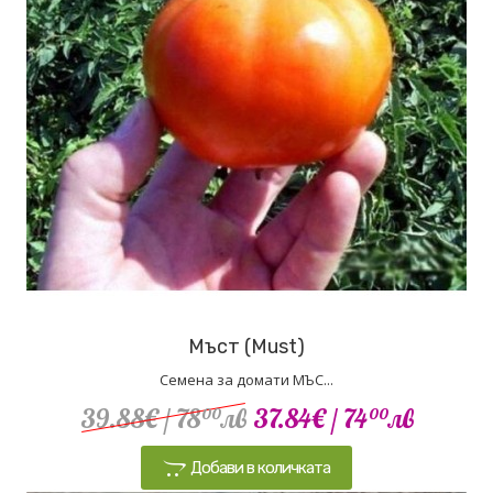
Мъст (Must)
Семена за домати МЪС...
39.88€
/ 78
лв
37.84€
/ 74
лв
00
00
Добави в количката