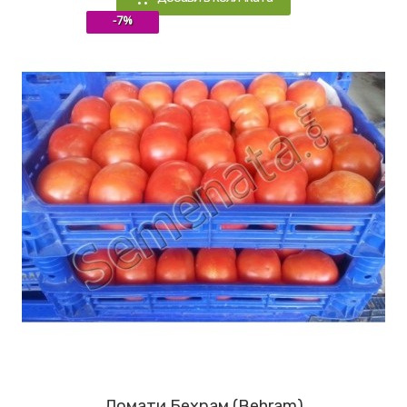
-7%
Домати Бехрам (Behram)