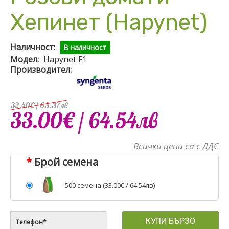
Хепинет (Hapynet)
Наличност:
В наличност
Модел:
Hapynet F1
Производител:
32.40€
/ 63
.
37
лв
33.00€
/ 64
.
54
лв
Всички цени са с ДДС
Брой семена
500 семена (
33.00€
/ 64.54лв)
КУПИ БЪРЗО