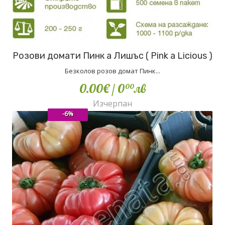
Розови домати Пинк а Лишъс ( Pink a Licious )
Безколов розов домат Пинк...
0.00€
/ 0
лв
00
Изчерпан
-6%