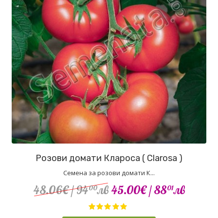
Розови домати Клароса ( Clarosa )
Семена за розови домати К...
48.06€
/ 94
лв
45.00€
/ 88
лв
00
01