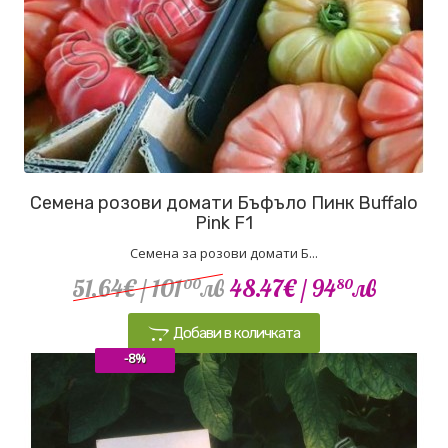
Семена розови домати Бъфъло Пинк Buffalo
Pink F1
Семена за розови домати Б...
51.64€
/ 101
лв
48.47€
/ 94
лв
00
80
Добави в количката
-8%