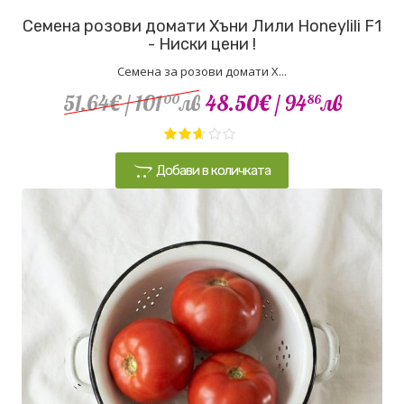
Семена розови домати Хъни Лили Honeylili F1
- Ниски цени !
Семена за розови домати Х...
51.64€
/ 101
лв
48.50€
/ 94
лв
00
86
Добави в количката