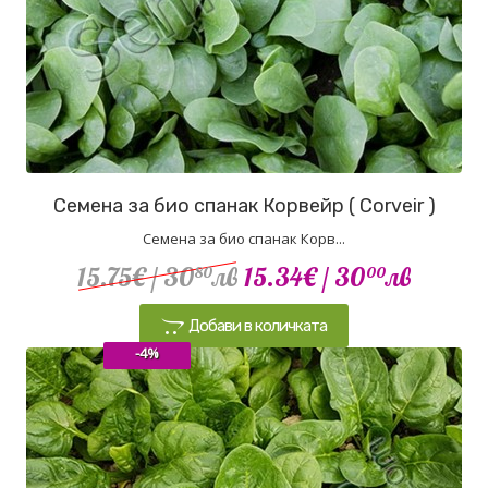
Семена за био спанак Корвейр ( Corveir )
Семена за био спанак Корв...
15.75€
/ 30
лв
15.34€
/ 30
лв
80
00
Добави в количката
-4%