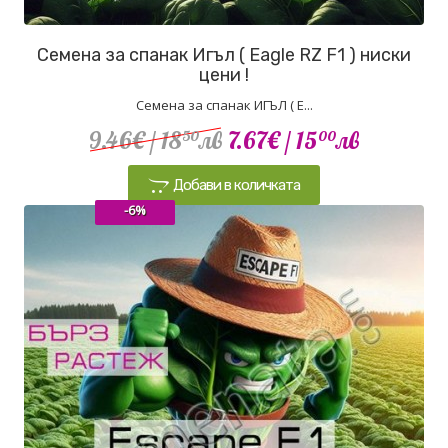
Семена за спанак Игъл ( Eagle RZ F1 ) ниски
цени !
Семена за спанак ИГЪЛ ( E...
9.46€
/ 18
лв
7.67€
/ 15
лв
50
00
Добави в количката
-6%