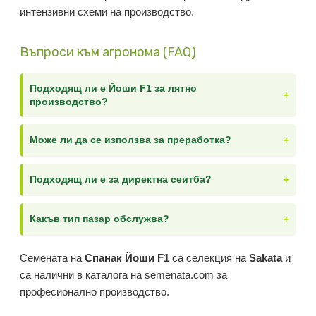
интензивни схеми на производство.
Въпроси към агронома (FAQ)
Подходящ ли е Йоши F1 за лятно
+
производство?
+
Може ли да се използва за преработка?
+
Подходящ ли е за директна сеитба?
+
Какъв тип пазар обслужва?
Семената на
Спанак Йоши F1
са селекция на
Sakata
и
са налични в каталога на semenata.com за
професионално производство.