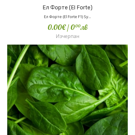
Ел Форте (El Forte)
Ел Форте (El Forte F1) Sy...
0.00€
/ 0
лв
00
Изчерпан