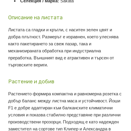
Селекция / марка:
Sakata
Описание на листата
Листата са гладки и кръгли, с наситен зелен цвят и
добра плътност. Размерът е изравнен, което улеснява
както пакетирането за свеж пазар, така и
механизираната обработка при индустриална
преработка. Външният вид е атрактивен и търсен от
търговските вериги.
Растение и добив
Растението формира компактна и равномерна розетка с
добър баланс между листна маса и устойчивост. Йоши
F1 е добре адаптиран към балканските климатични
условия и показва стабилно представяне при различни
производствени прозорци. Подходящ е като надежден
заместител на сортове тип Клипер и Александра в