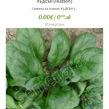
Хъдсън (Hudson)
Семена за спанак ХЪДСЪН (...
0.00€
/ 0
лв
00
Изчерпан