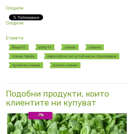
Сподели
Сподели
Етикети:
Йоши F1
Joshy F1
спанак
семена
спанак Sakata
европейски тип устойчив на стрелкуване
пролетен спанак
есенен спанак
Подобни продукти, които
клиентите ни купуват
-7%