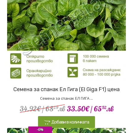
Семена за спанак Ел Гига (El Giga F1) цена
Семена за спанак ЕЛ ГИГА ...
34.92€
/ 68
лв
33.50€
/ 65
лв
29
52
Добави в количката
-6%