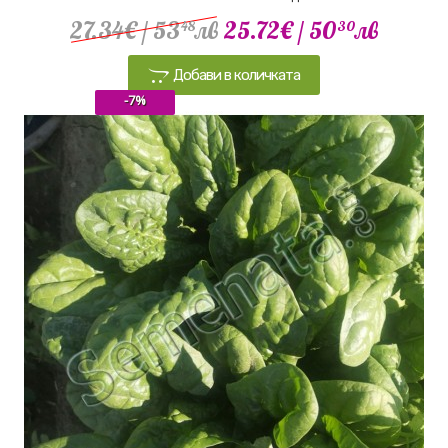
27.34€
/ 53
лв
25.72€
/ 50
лв
48
30
Добави в количката
-7%