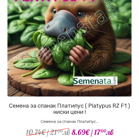
Семена за спанак Платипус ( Platypus RZ F1 )
ниски цени !
Семена за спанак Платипус...
10.74€
/ 21
лв
8.69€
/ 17
лв
00
00