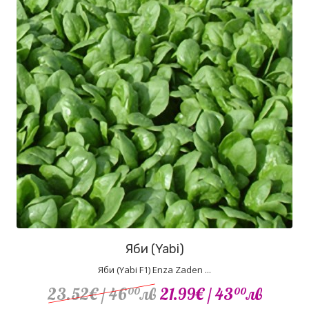
Яби (Yabi)
Яби (Yabi F1) Enza Zaden ...
23.52€
/ 46
лв
21.99€
/ 43
лв
00
00