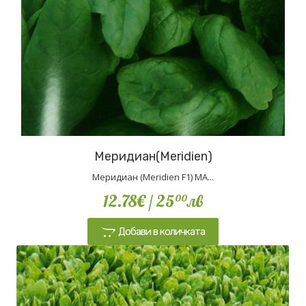
Меридиан(Meridien)
Меридиан (Meridien F1) MA...
12.78€
/ 25
лв
00
Добави в количката