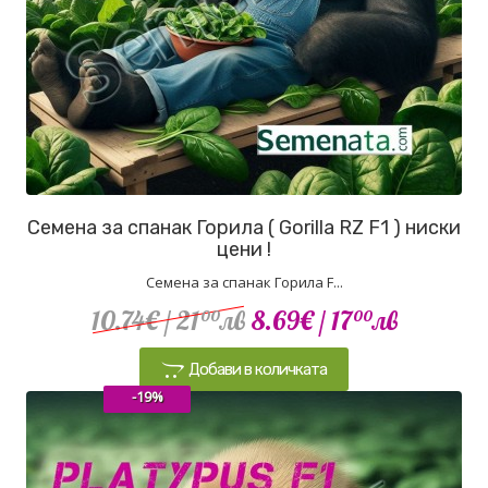
Семена за спанак Горила ( Gorilla RZ F1 ) ниски
цени !
Семена за спанак Горила F...
10.74€
/ 21
лв
8.69€
/ 17
лв
00
00
Добави в количката
-19%