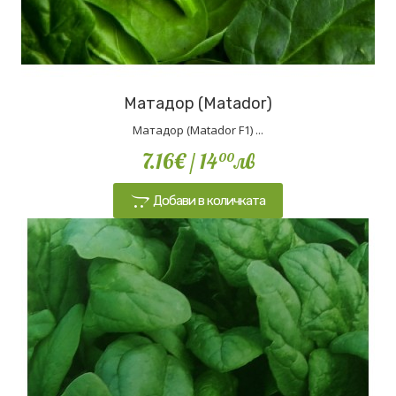
Матадор (Matador)
Матадор (Matador F1) ...
7.16€
/ 14
лв
00
Добави в количката