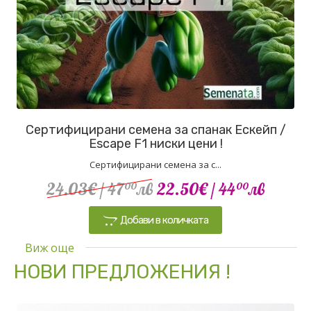
Сертифицирани семена за спанак Ескейп /
Escape F1 ниски цени !
Сертифицирани семена за с...
24.03€
/ 47
лв
22.50€
/ 44
лв
00
00
Добави в количката
Виж още
НОВИ ПРЕДЛОЖЕНИЯ !