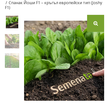
Спанак Йоши F1 – кръгъл европейски тип (Joshy
F1)