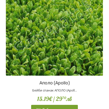
Аполо (Apollo)
Бейби спанак АПОЛО (Apoll...
15.19€
/ 29
лв
70