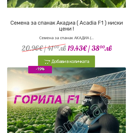
Семена за спанак Акадиа ( Acadia F1 ) ниски
цени !
Семена за спанак АКАДИА (...
20.96€
/ 41
лв
19.43€
/ 38
лв
00
00
Добави в количката
-19%