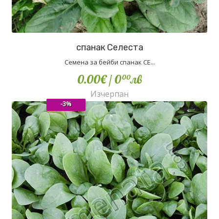
спанак Селеста
Семена за бейби спанак СЕ...
0.00€
/ 0
лв
00
Изчерпан
-3%