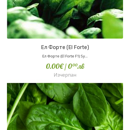
Ел Форте (El Forte)
Ел Форте (El Forte F1) Sy...
0.00€
/ 0
лв
00
Изчерпан