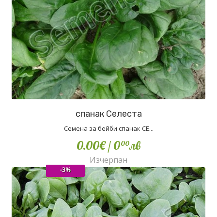
спанак Селеста
Семена за бейби спанак СЕ...
0.00€
/ 0
лв
00
Изчерпан
-3%