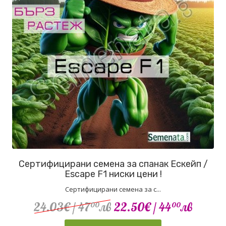
Сертифицирани семена за спанак Ескейп /
Escape F1 ниски цени !
Сертифицирани семена за с...
24.03€
/ 47
лв
22.50€
/ 44
лв
00
00