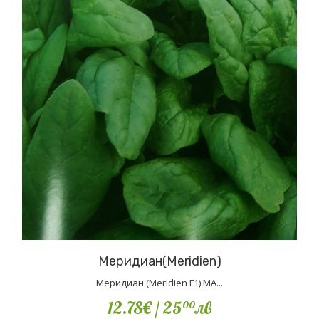
Меридиан(Meridien)
Меридиан (Meridien F1) MA...
12.78€
/ 25
лв
00