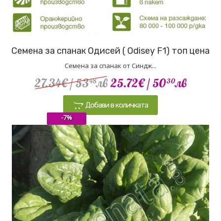
Семена за спанак Одисей ( Odisey F1) топ цена
Семена за спанак от Синдж...
27.34€
/ 53
лв
25.72€
/ 50
лв
48
30
Добави в количката
-7%