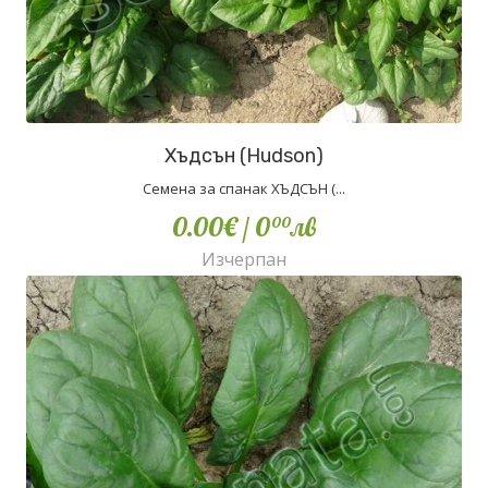
Хъдсън (Hudson)
Семена за спанак ХЪДСЪН (...
0.00€
/ 0
лв
00
Изчерпан