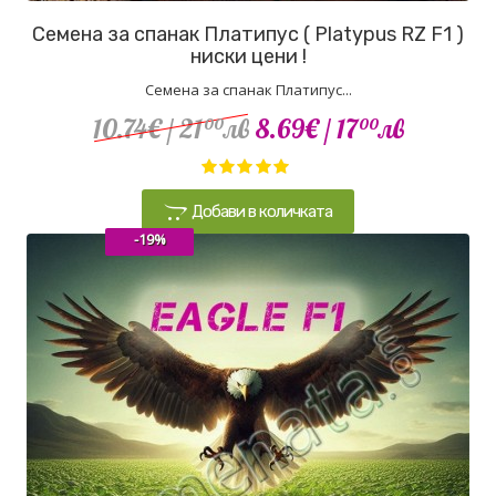
Семена за спанак Платипус ( Platypus RZ F1 )
ниски цени !
Семена за спанак Платипус...
10.74€
/ 21
лв
8.69€
/ 17
лв
00
00
Добави в количката
-19%