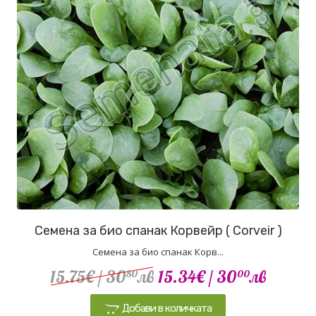
Семена за био спанак Корвейр ( Corveir )
Семена за био спанак Корв...
15.75€
/ 30
лв
15.34€
/ 30
лв
80
00
Добави в количката