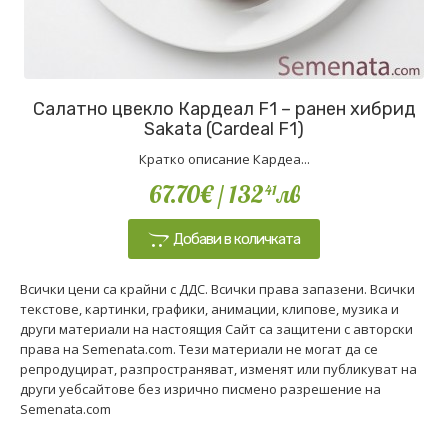
Салатно цвекло Кардеал F1 – ранен хибрид
Sakata (Cardeal F1)
Кратко описание Кардеа...
67.70€
/ 132
лв
41
Добави в количката
Всички цени са крайни с ДДС. Всички права запазени. Всички
текстове, картинки, графики, анимации, клипове, музика и
други материали на настоящия Сайт са защитени с авторски
права на Semenata.com. Тези материали не могат да се
репродуцират, разпространяват, изменят или публикуват на
други уебсайтове без изрично писмено разрешение на
Semenata.com