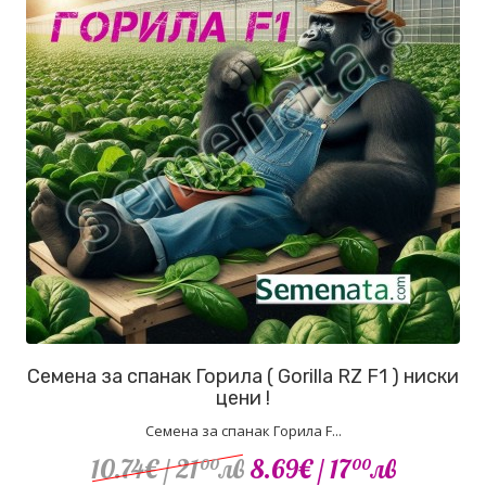
Семена за спанак Горила ( Gorilla RZ F1 ) ниски
цени !
Семена за спанак Горила F...
10.74€
/ 21
лв
8.69€
/ 17
лв
00
00