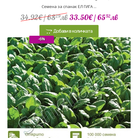
Семена за спанак ЕЛ ГИГА ...
34.92€
/ 68
лв
33.50€
/ 65
лв
29
52
Добави в количката
-6%