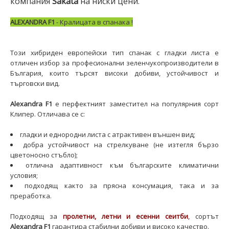
компания
Sakata
на ниски цени.
ALEXANDRA F1
- Кралицата в спанака !
Този хибриден европейски тип спанак с гладки листа е
отличен избор за професионални зеленчукопроизводители в
България, които търсят високи добиви, устойчивост и
търговски вид.
Alexandra F1
е перфектният заместител на популярния сорт
Клипер. Отличава се с:
гладки и еднородни листа с атрактивен външен вид;
добра устойчивост на стрелкуване (не изтегля бързо
цветоносно стъбло);
отлична адаптивност към българските климатични
условия;
подходящ както за прясна консумация, така и за
преработка.
Подходящ за
пролетни, летни и есенни сеитби
,
сортът
Alexandra F1
гарантира стабилни добиви и високо качество.