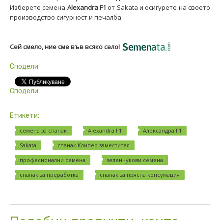
Изберете семена
Alexandra F1
от Sakata и осигурете на своето
производство сигурност и печалба.
Сей смело, ние сме във всяко село!
Сподели
Сподели
Етикети:
семена за спанак
Alexandra F1
Александра F1
Sakata
спанак Клипер заместител
професионални семена
зеленчукови семена
спанак за преработка
спанак за прясна консумация