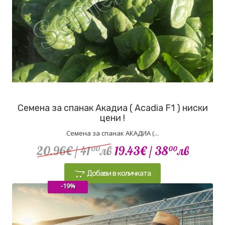
Семена за спанак Акадиа ( Acadia F1 ) ниски
цени !
Семена за спанак АКАДИА (...
20.96€
/ 41
лв
19.43€
/ 38
лв
00
00
Добави в количката
-19%