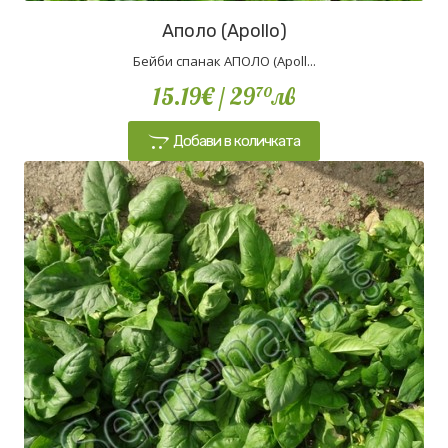
Аполо (Apollo)
Бейби спанак АПОЛО (Apoll...
15.19€
/ 29
лв
70
Добави в количката