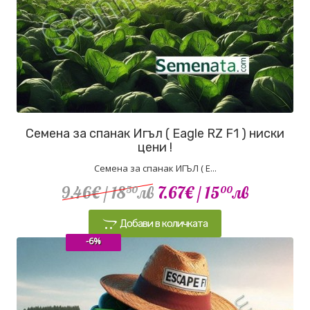
Семена за спанак Игъл ( Eagle RZ F1 ) ниски
цени !
Семена за спанак ИГЪЛ ( E...
9.46€
/ 18
лв
7.67€
/ 15
лв
50
00
Добави в количката
-6%