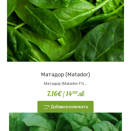
Матадор (Matador)
Матадор (Matador F1) ...
7.16€
/ 14
лв
00
Добави в количката