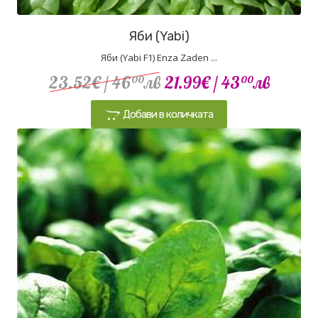
Яби (Yabi)
Яби (Yabi F1) Enza Zaden ...
23.52€
/ 46
лв
21.99€
/ 43
лв
00
00
Добави в количката