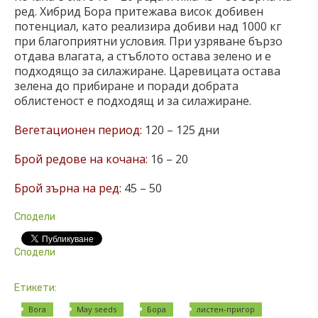
ред. Хибрид Бора притежава висок добивен
потенциал, като реализира добиви над 1000 кг
при благоприятни условия. При узряване бързо
отдава влагата, а стъблото остава зелено и е
подходящо за силажиране. Царевицата остава
зелена до прибиране и поради добрата
облистеност е подходящ и за силажиране.
Вегетационен период:
120 – 125 дни
Брой редове на кочана:
16 – 20
Брой зърна на ред:
45 – 50
Сподели
Сподели
Етикети:
Bora
May seeds
Бора
листен-пригор