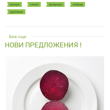
путиум
силаж
фузариум
хибрид
царевица
Виж още
НОВИ ПРЕДЛОЖЕНИЯ !