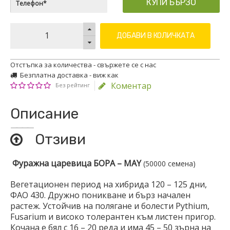
КУПИ БЪРЗО
ДОБАВИ В КОЛИЧКАТА
Отстъпка за количества - свържете се с нас
Безплатна доставка - виж как
Коментар
Без рейтинг
Описание
Отзиви
Фуражна царевица
БОРА –
MAY
(50000 семена)
Вегетационен период на хибрида 120 – 125 дни,
ФАО 430. Дружно поникване и бърз начален
растеж. Устойчив на полягане и болести Pythium,
Fusarium и високо толерантен към листен пригор.
Кочана е бял с 16 – 20 реда и има 45 – 50 зърна на