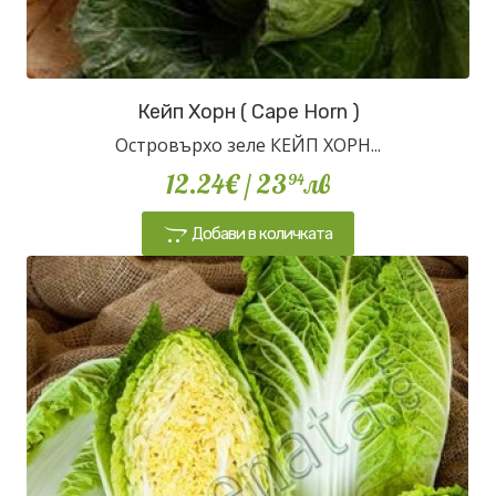
Кейп Хорн ( Cape Horn )
Островърхо зеле КЕЙП ХОРН...
12.24€
/ 23
лв
94
Добави в количката