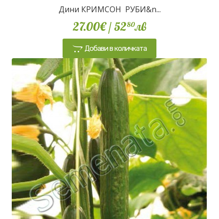
Дини КРИМСОН РУБИ&n...
27.00€
/ 52
лв
80
Добави в количката