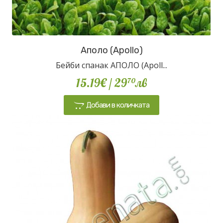
Аполо (Apollo)
Бейби спанак АПОЛО (Apoll...
15.19€
/ 29
лв
70
Добави в количката