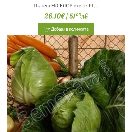
Пъпеш ЕКСЕЛОР exelor F1, ...
26.10€
/ 51
лв
05
Добави в количката