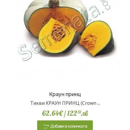
Краун принц
Тикви КРАУН ПРИНЦ (Crown ...
62.64€
/ 122
лв
51
Добави в количката