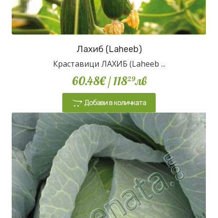
Лахиб (Laheeb)
Краставици ЛАХИБ (Laheeb ...
60.48€
/ 118
лв
29
Добави в количката