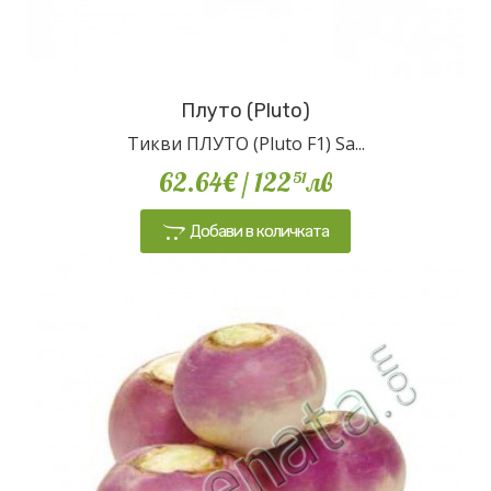
Плуто (Pluto)
Тикви ПЛУТО (Pluto F1) Sa...
62.64€
/ 122
лв
51
Добави в количката