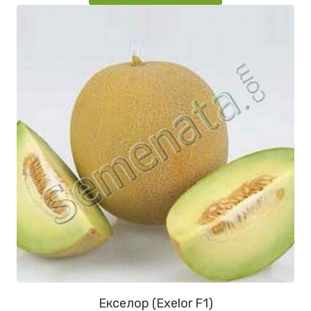
Екселор (Exelor F1)