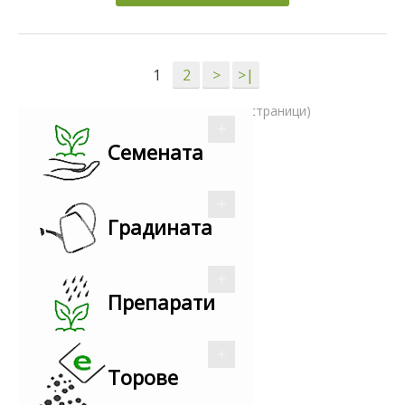
1
2
>
>|
Показва 1 до 15 от 24 (2 страници)
Семената
Градината
Препарати
Торове