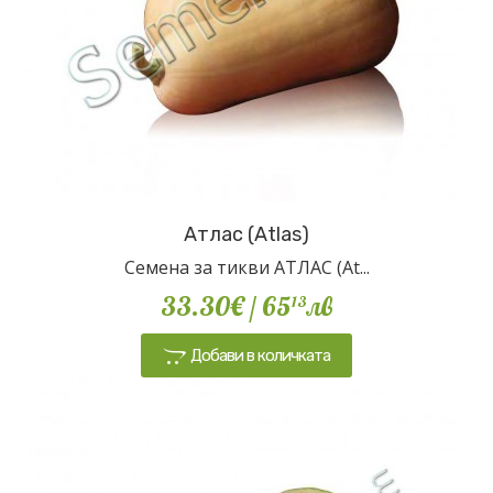
Атлас (Atlas)
Семена за тикви АТЛАС (At...
33.30€
/ 65
лв
13
Добави в количката