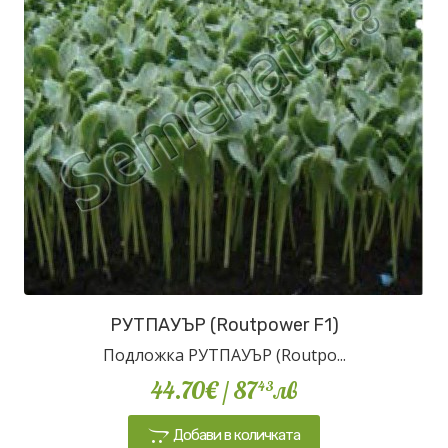
РУТПАУЪР (Routpower F1)
Подложка РУТПАУЪР (Routpo...
44.70€
/ 87
лв
43
Добави в количката