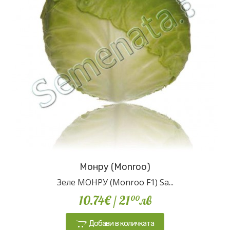
Монру (Monroo)
Зеле МОНРУ (Monroo F1) Sa...
10.74€
/ 21
лв
00
Добави в количката