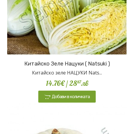
Китайско Зеле Нацуки ( Natsuki )
Китайско зеле НАЦУКИ Nats...
14.76€
/ 28
лв
87
Добави в количката