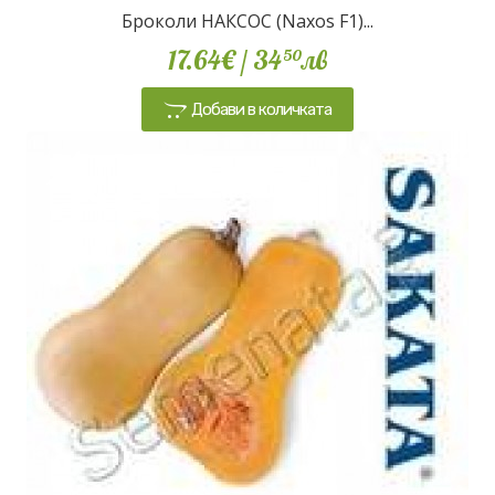
Броколи НАКСОС (Naxos F1)...
17.64€
/ 34
лв
50
Добави в количката