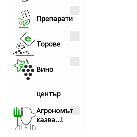
Препарати
Торове
Вино
център
Агрономът
казва...!