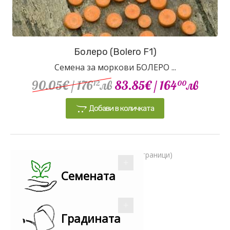
Болеро (Bolero F1)
Семена за моркови БОЛЕРО ...
90.05€
/ 176
лв
83.85€
/ 164
лв
12
00
Добави в количката
Показва 1 до 1 от 1 (1 страници)
Семената
Градината