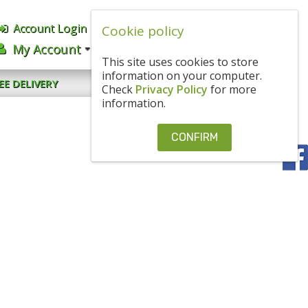
Account Login
Cookie policy
English
BGN
My Account
CART
0.00€
/ 0
.
00
ЛВ
This site uses cookies to store
information on your computer.
CONTACT US
EE DELIVERY
Check
Privacy Policy
for more
information.
CONFIRM