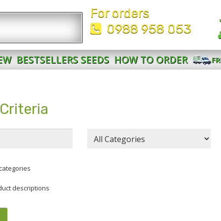
For orders
0988 958 053
EW
BESTSELLERS SEEDS
HOW TO ORDER
FR
Criteria
categories
duct descriptions