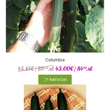
Columbia
45.61€
/ 89
лв
43.00€
/ 84
лв
20
10
Add to Cart