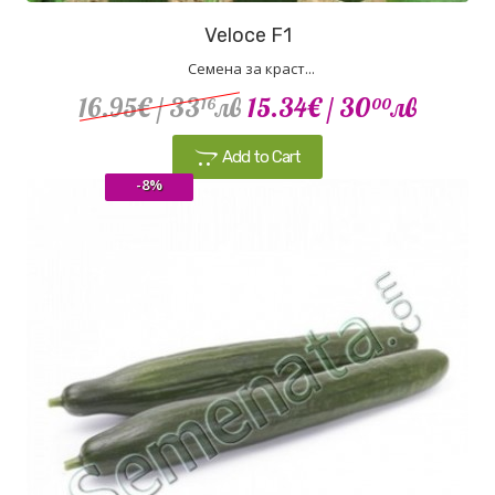
Veloce F1
Семена за краст...
16.95€
/ 33
лв
15.34€
/ 30
лв
16
00
Add to Cart
-8%