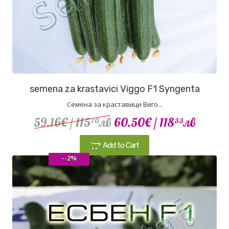
semena za krastavici Viggo F1 Syngenta
Семена за краставици Виго...
59.16€
/ 115
лв
60.50€
/ 118
лв
70
33
Add to Cart
--2%