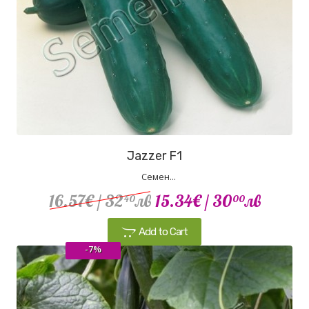
Jazzer F1
Семен...
16.57€
/ 32
лв
15.34€
/ 30
лв
40
00
Add to Cart
-7%