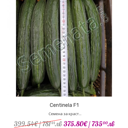
Centinela F1
Семена за краст...
399.54€
/ 781
лв
375.80€
/ 735
лв
44
00