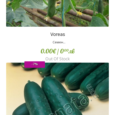
Voreas
Семен...
0.00€
/ 0
лв
00
Out Of Stock
-7%