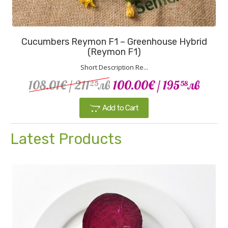
Cucumbers Reymon F1 – Greenhouse Hybrid
(Reymon F1)
Short Description Re...
108.01€
/ 211
лв
100.00€
/ 195
лв
25
58
Add to Cart
Latest Products