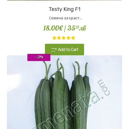
Testy King F1
Семена за краст...
18.00€
/ 35
лв
21
Add to Cart
--2%