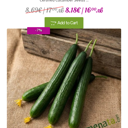
Certified Cucumber Seeds ...
8.69€
/ 17
лв
8.18€
/ 16
лв
00
00
Add to Cart
-7%