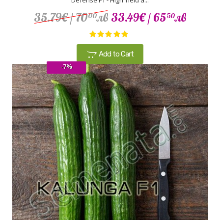
Defense F1 - High Yield a...
35.79€
/ 70
лв
33.49€
/ 65
лв
00
50
Add to Cart
-7%