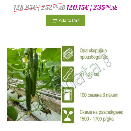
128.85€
/ 252
лв
120.15€
/ 235
лв
00
00
Add to Cart