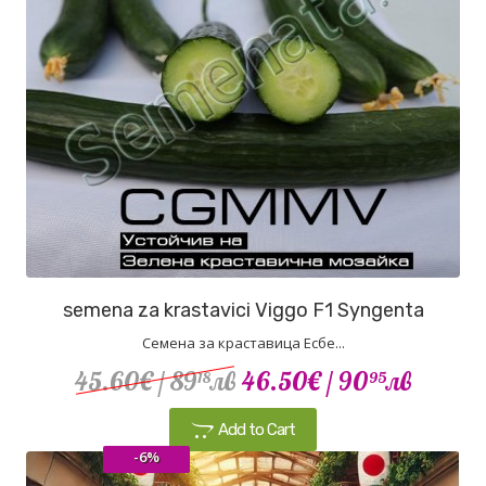
semena za krastavici Viggo F1 Syngenta
Семена за краставица Есбе...
45.60€
/ 89
лв
46.50€
/ 90
лв
18
95
Add to Cart
-6%