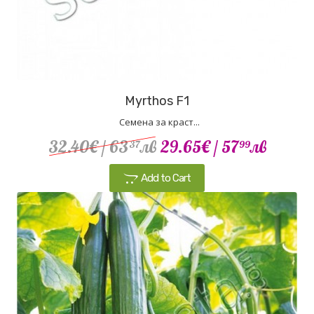
Myrthos F1
Семена за краст...
32.40€
/ 63
лв
29.65€
/ 57
лв
37
99
Add to Cart