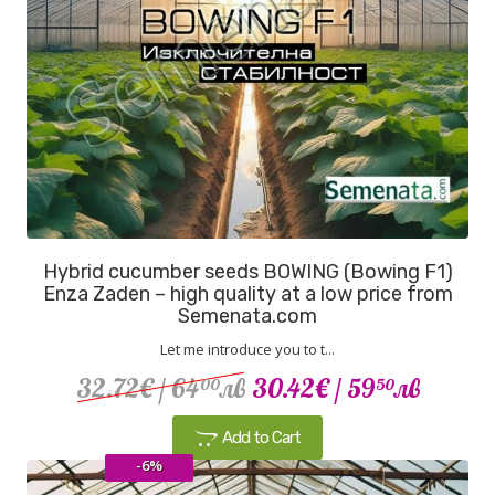
Hybrid cucumber seeds BOWING (Bowing F1)
Enza Zaden – high quality at a low price from
Semenata.com
Let me introduce you to t...
32.72€
/ 64
лв
30.42€
/ 59
лв
00
50
Add to Cart
-6%