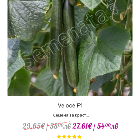
Veloce F1
Семена за краст...
29.65€
/ 58
лв
27.61€
/ 54
лв
00
00