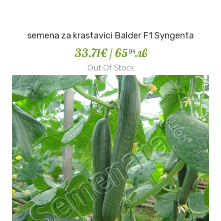
semena za krastavici Balder F1 Syngenta
33.71€
/ 65
лв
94
Out Of Stock