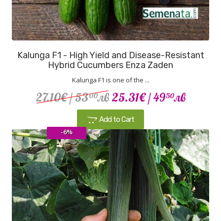
Kalunga F1 - High Yield and Disease-Resistant
Hybrid Cucumbers Enza Zaden
Kalunga F1 is one of the ...
27.10€
/ 53
лв
25.31€
/ 49
лв
00
50
Add to Cart
-6%