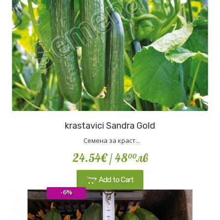
krastavici Sandra Gold
Семена за краст...
24.54€
/ 48
лв
00
Add to Cart
-6%