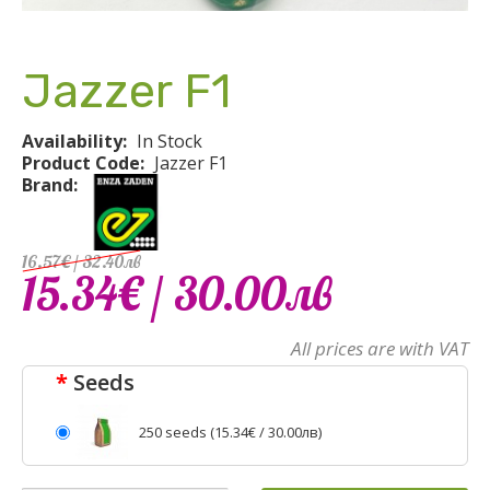
Jazzer F1
Availability:
In Stock
Product Code:
Jazzer F1
Brand:
16.57€
/ 32
.
40
лв
15.34€
/ 30
.
00
лв
All prices are with VAT
Seeds
250 seeds (
15.34€
/ 30.00лв)