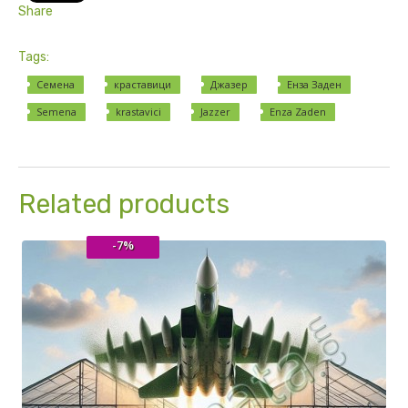
Share
Tags:
Семена
краставици
Джазер
Енза Заден
Semena
krastavici
Jazzer
Enza Zaden
Related products
-7%