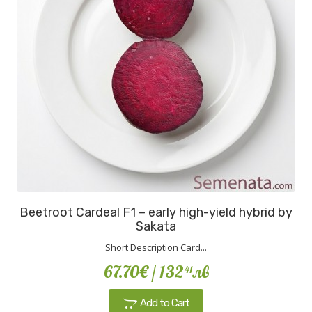
Beetroot Cardeal F1 – early high-yield hybrid by
Sakata
Short Description Card...
67.70€
/ 132
лв
41
Add to Cart