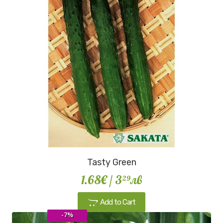
Tasty Green
1.68€
/ 3
лв
29
Add to Cart
-7%