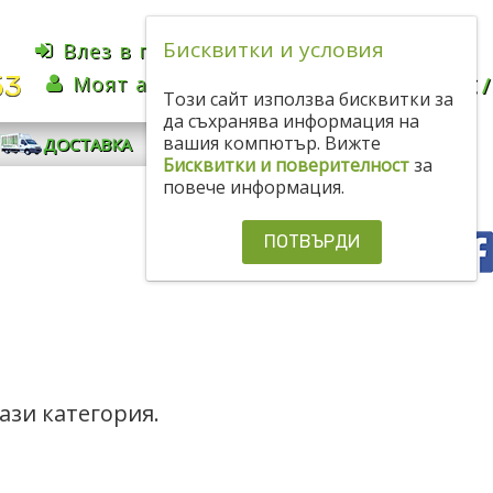
Бисквитки и условия
Влез в профила
Bulgarian
BGN
53
Моят акаунт
КОЛИЧКА
0.00€
/
Този сайт използва бисквитки за
да съхранява информация на
КОНТАКТИ
вашия компютър. Вижте
ДОСТАВКА
Бисквитки и поверителност
за
повече информация.
ПОТВЪРДИ
ази категория.