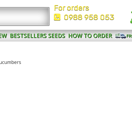
For orders
0988 958 053
EW
BESTSELLERS SEEDS
HOW TO ORDER
FR
cucumbers