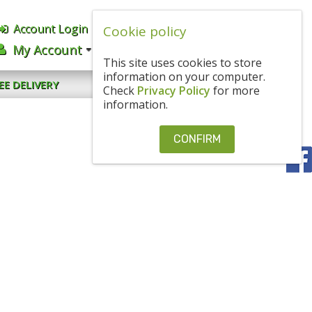
Account Login
Cookie policy
English
BGN
My Account
CART
0.00€
/ 0
.
00
ЛВ
This site uses cookies to store
information on your computer.
CONTACT US
EE DELIVERY
Check
Privacy Policy
for more
information.
CONFIRM